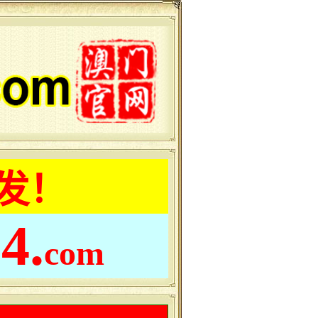
发！
4.
com