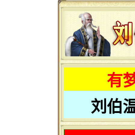
有
刘伯温