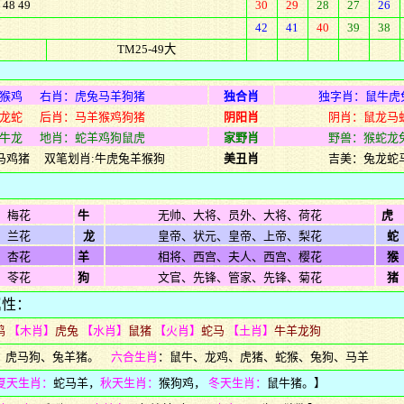
 48 49
30
29
28
27
26
42
41
40
39
38
TM25-49大
蛇猴鸡 右肖：虎兔马羊狗猪
独合肖
独字肖：鼠牛虎
兔龙蛇 后肖：马羊猴鸡狗猪
阴阳肖
阴肖：鼠龙马
猪牛龙 地肖：蛇羊鸡狗鼠虎
家野肖
野兽：猴蛇龙
马鸡猪 双笔划肖:牛虎兔羊猴狗
美丑肖
吉美：兔龙蛇
、梅花
牛
无帅、大将、员外、大将、荷花
、兰花
龙
皇帝、状元、皇帝、上帝、梨花
蛇
、杏花
羊
相将、西宫、夫人、西宫、樱花
猴
、苓花
狗
文官、先锋、管家、先锋、菊花
猪
属性：
鸡
【木肖】
虎兔
【水肖】
鼠猪
【火肖】
蛇马
【土肖】
牛羊龙狗
、虎马狗、兔羊猪。
六合生肖
：鼠牛、龙鸡、虎猪、蛇猴、兔狗、马羊
夏天生肖：
蛇马羊，
秋天生肖：
猴狗鸡，
冬天生肖：
鼠牛猪。】