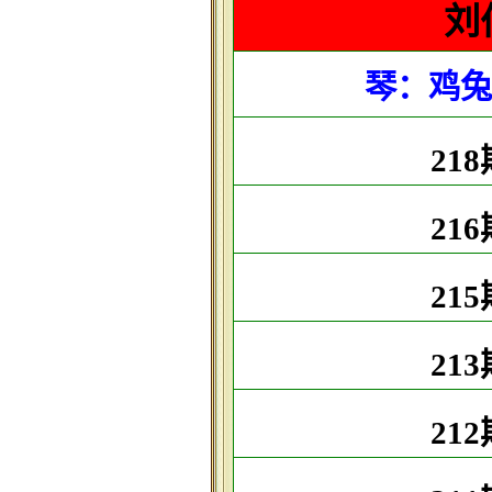
刘
琴：鸡兔
21
21
21
21
21